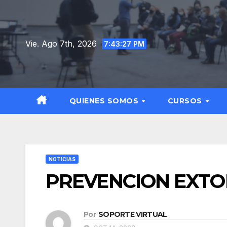
Saltar
al
contenido
Vie. Ago 7th, 2026
7:43:28 PM
QUIENES SOMOS
CURSOS
NOTICIAS
PREVENCION EXTO
Por
SOPORTE VIRTUAL