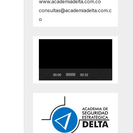
www.academiadelta.com.co
consultas@academiadelta.com.c
o
Reproductor
de
vídeo
00:00
00:32