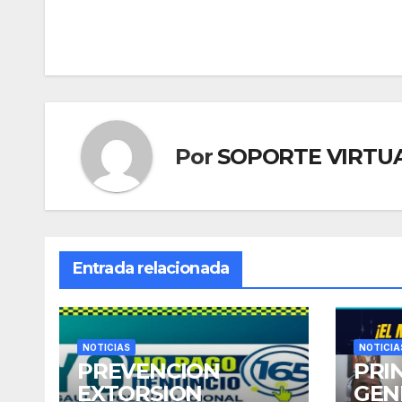
Navegación
de
entradas
Por
SOPORTE VIRTU
Entrada relacionada
NOTICIAS
NOTICIA
PREVENCION
PRI
EXTORSION
GEN