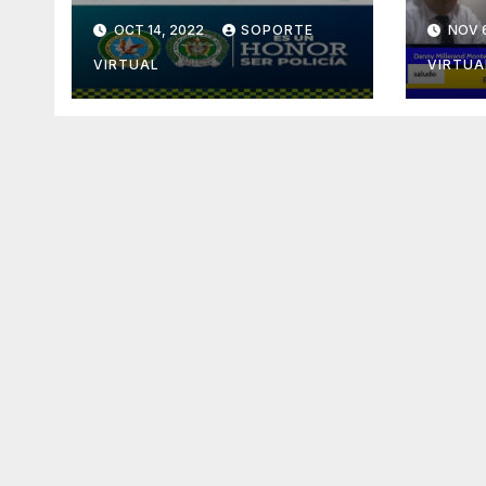
SEG
OCT 14, 2022
SOPORTE
NOV 6
VIRTUAL
VIRTUA