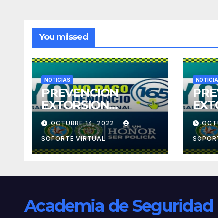
You missed
NOTICIAS
NOTICI
PREVENCION
PRE
EXTORSION
EXT
COMERCIOS
OCTUBRE 14, 2022
OCT
SOPORTE VIRTUAL
SOPOR
Academia de Seguridad E